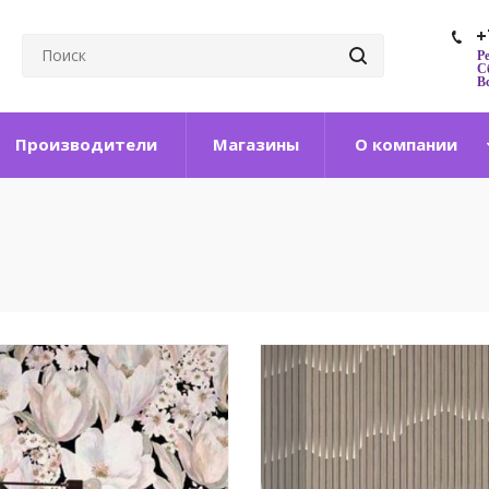
+
Р
Сб
Вс
Производители
Магазины
О компании