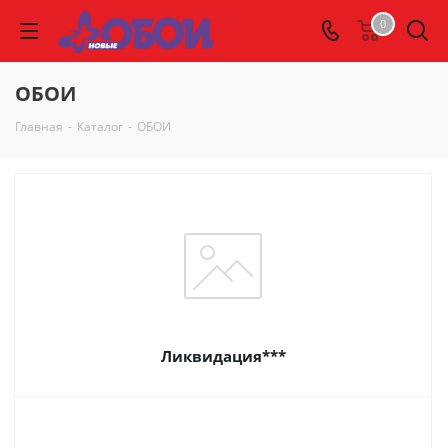
0
ОБОИ
Главная
-
Каталог
-
ОБОИ
Ликвидация***