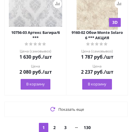
3D
10756-03 Артекс Багира/6
9160-02 Обои Monte Solaro
***
6 *** АКЦИЯ
Цена (самовывоз)
Цена (самовывоз)
1 630
руб.
/шт
1 787
руб.
/шт
Цена
Цена
2 080
руб.
/шт
2 237
руб.
/шт
В корзину
В корзину
Показать еще
1
2
3
130