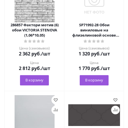
286857 Фактори мотив (6)
SP71992-28 Обои
обои VICTORIA STENOVA
виниловые на
(1,06*10,05)
флизелиновой основе
УЦЕНКА
Цена (самовывоз)
Цена (самовывоз)
2 362
руб.
/шт
1 320
руб.
/шт
Цена
Цена
2 812
руб.
/шт
1 770
руб.
/шт
В корзину
В корзину