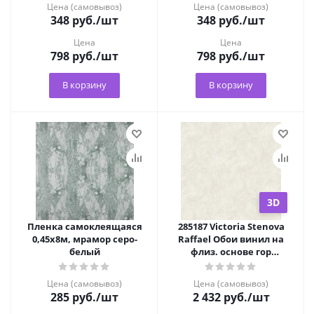
Цена (самовывоз)
Цена (самовывоз)
348
руб.
/шт
348
руб.
/шт
Цена
Цена
798
руб.
/шт
798
руб.
/шт
В корзину
В корзину
3D
Пленка самоклеящаяся
285187 Victoria Stenova
0,45х8м, мрамор серо-
Raffael Обои винил на
белый
флиз. основе гор
тиснения 1,06х10м***
Цена (самовывоз)
Цена (самовывоз)
285
руб.
/шт
2 432
руб.
/шт