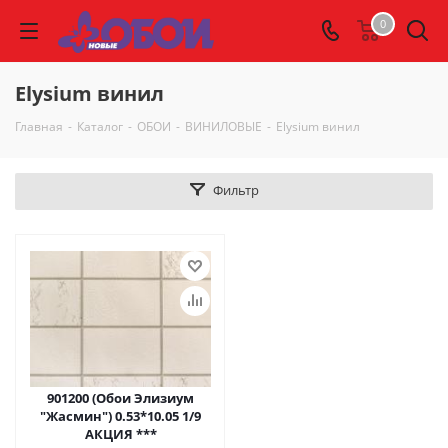
0
Elysium винил
Главная
-
Каталог
-
ОБОИ
-
ВИНИЛОВЫЕ
-
Elysium винил
Фильтр
901200 (Обои Элизиум
"Жасмин") 0.53*10.05 1/9
АКЦИЯ ***