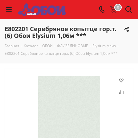
0
Е802201 Серебряное копытце гор.т.
(6) Обои Elysium 1,06м ***
Главная
-
Каталог
-
ОБОИ
-
ФЛИЗЕЛИНОВЫЕ
-
Elysium флиз
-
Е802201 Серебряное копытце гор.т. (6) Обои Elysium 1,06м ***